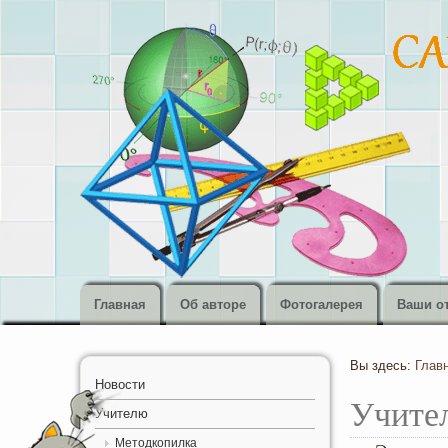
Главная
Об авторе
Фотогалерея
Ваши о
Вы здесь:
Глав
Новости
Учите
Учителю
Методкопилка