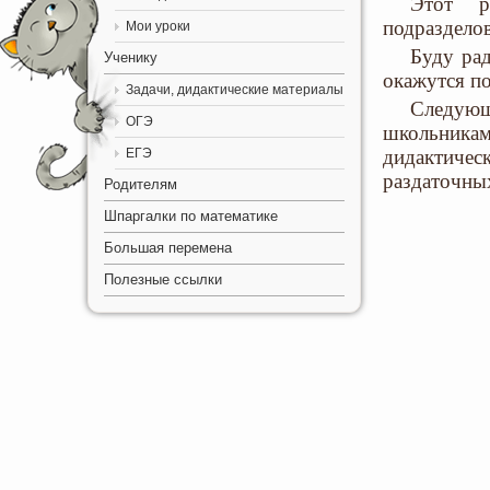
Этот р
подраздело
Мои уроки
Буду ра
Ученику
окажутся п
Задачи, дидактические материалы
Следую
ОГЭ
школьника
ЕГЭ
дидактичес
раздаточны
Родителям
Шпаргалки по математике
Большая перемена
Полезные ссылки