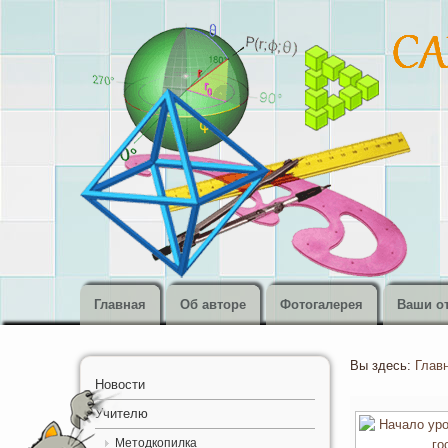
Главная
Об авторе
Фотогалерея
Ваши о
Открыт
Вы здесь:
Глав
Новости
Учителю
Методкопилка